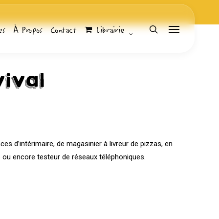
es
À Propos
Contact
Librairie
search
Menu
vival
Librairie
Bubble Stream
es d’intérimaire, de magasinier à livreur de pizzas, en
e ou encore testeur de réseaux téléphoniques.