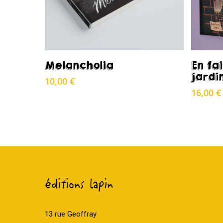
Acheter
Melancholia
En fai
jardi
10,00
€
16,00
€
éditions lapin
13 rue Geoffray