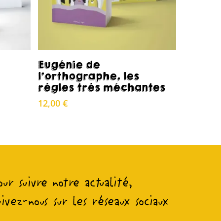
Acheter
Eugénie de
l’orthographe, les
règles très méchantes
12,00
€
our suivre notre actualité,
uivez-nous sur les réseaux sociaux