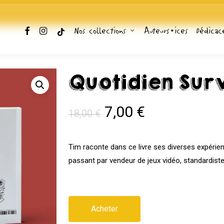
facebook
instagram
tiktok
Nos collections
Auteurs•ices
Dédicac
Quotidien Sur
Le
Le
7,00
€
18,00
€
prix
prix
initial
actuel
Tim raconte dans ce livre ses diverses expérienc
était :
est :
passant par vendeur de jeux vidéo, standardist
18,00 €.
7,00 €.
Acheter