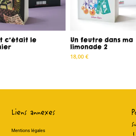
Acheter
Acheter
t c’était le
Un feutre dans ma
nier
limonade 2
18,00
€
Liens annexes
P
s
Mentions légales
!