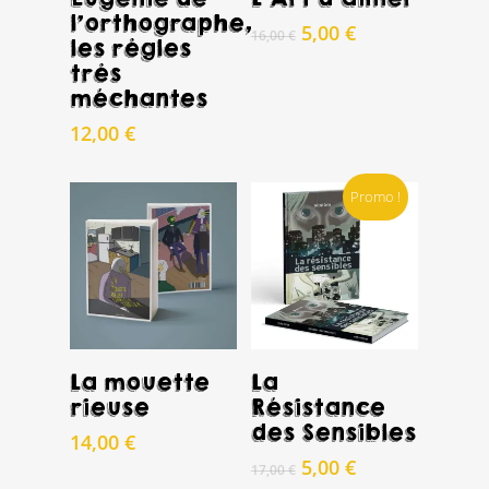
l’orthographe,
Le
Le
5,00
€
16,00
€
les règles
prix
prix
très
initial
actuel
méchantes
était :
est :
16,00 €.
5,00 €.
12,00
€
Promo !
Acheter
Acheter
La mouette
La
rieuse
Résistance
des Sensibles
14,00
€
Le
Le
5,00
€
17,00
€