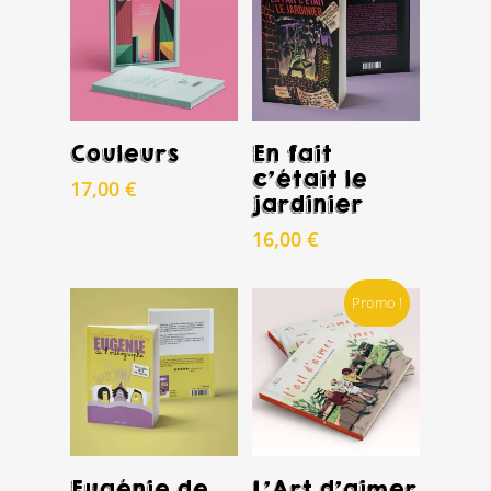
Acheter
Acheter
Couleurs
En fait
c’était le
17,00
€
jardinier
16,00
€
Promo !
Acheter
Acheter
Eugénie de
L’Art d’aimer