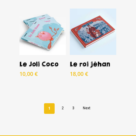
prix
prix
initial
actuel
était :
est :
17,00 €.
5,00 €.
Acheter
Acheter
Le Joli Coco
Le roi jéhan
10,00
€
18,00
€
1
2
3
Next