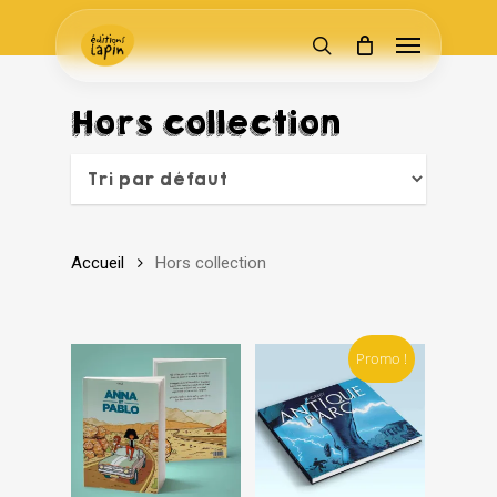
Skip
Menu
to
search
main
content
Hors collection
Accueil
Hors collection
Promo !