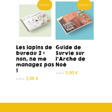
initial
actuel
Promo !
Promo !
était :
est :
10,00 €.
3,00 €.
Acheter
Acheter
Les lapins de
Guide de
bureau 2 :
Survie sur
non, ne me
l’Arche de
managez pas
Noé
!
Le
Le
3,00
€
4,99
€
prix
prix
Le
Le
3,00
€
8,00
€
initial
actuel
prix
prix
était :
est :
initial
actuel
4,99 €.
3,00 €.
était :
est :
8,00 €.
3,00 €.