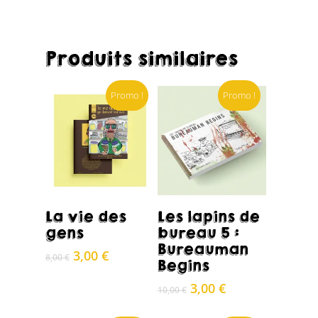
Produits similaires
Promo !
Promo !
Acheter
Acheter
La vie des
Les lapins de
gens
bureau 5 :
Bureauman
Le
Le
3,00
€
8,00
€
Begins
prix
prix
initial
actuel
Le
Le
3,00
€
10,00
€
était :
est :
prix
prix
8,00 €.
3,00 €.