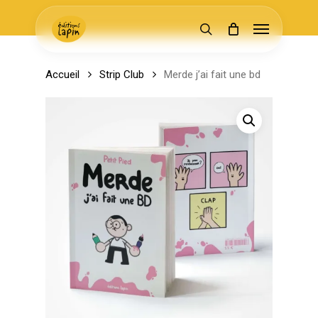
Skip
Menu
to
search
main
content
Accueil
Strip Club
Merde j’ai fait une bd