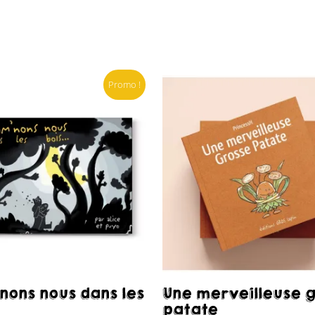
Promo !
Acheter
Acheter
nons nous dans les
Une merveilleuse 
patate