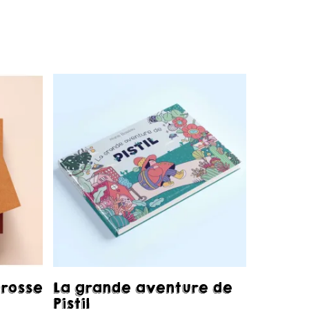
Acheter
grosse
La grande aventure de
Pistil