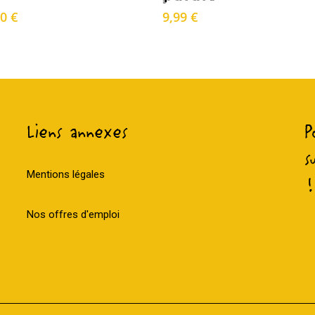
Le
00
€
9,99
€
x
prix
tial
actuel
it :
est :
0 €.
3,00 €.
Liens annexes
P
s
Mentions légales
!
Nos offres d'emploi