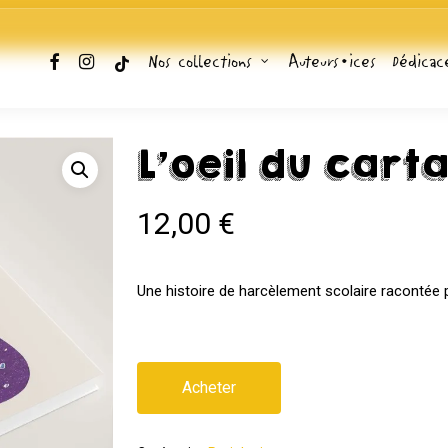
facebook
instagram
tiktok
Nos collections
Auteurs•ices
Dédicac
L’oeil du cart
12,00
€
Une histoire de harcèlement scolaire racontée 
Acheter