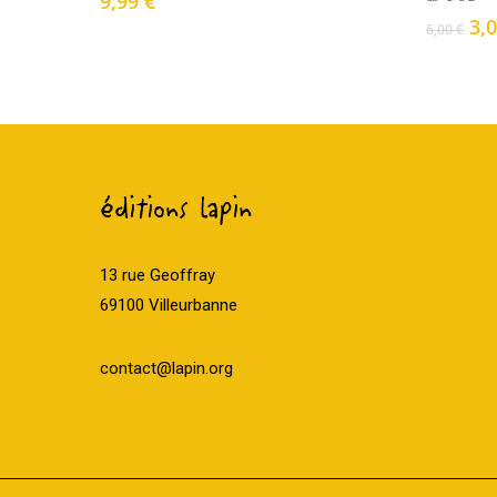
9,99
€
Le
3,
6,00
€
pri
ini
éta
6,0
éditions lapin
13 rue Geoffray
69100 Villeurbanne
contact@lapin.org