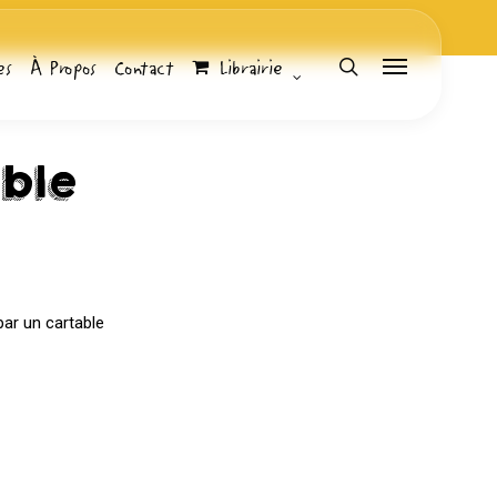
es
À Propos
Contact
Librairie
search
Menu
able
Librairie
Bubble Stream
par un cartable