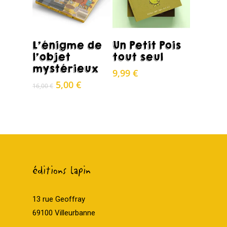
Acheter
Acheter
L’énigme de
Un Petit Pois
l’objet
tout seul
mystérieux
9,99
€
Le
Le
5,00
€
16,00
€
prix
prix
initial
actuel
était :
est :
16,00 €.
5,00 €.
éditions lapin
13 rue Geoffray
69100 Villeurbanne