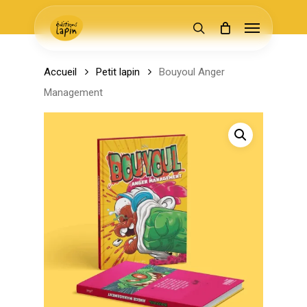
Skip
Menu
to
search
main
content
Accueil
Petit lapin
Bouyoul Anger
Management