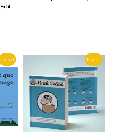
Fight ».
Promo !
Promo !