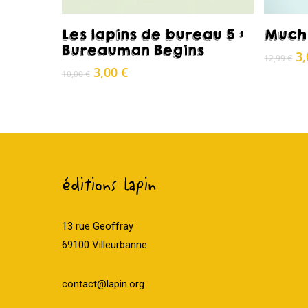
Acheter
Les lapins de bureau 5 :
Much 
Bureauman Begins
L
3
12,99
€
pr
Le
Le
3,00
€
10,00
€
in
prix
prix
ét
initial
actuel
12
était :
est :
10,00 €.
3,00 €.
éditions lapin
13 rue Geoffray
69100 Villeurbanne
contact@lapin.org