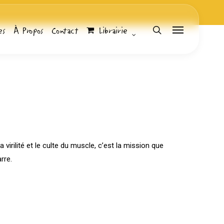
es
À Propos
Contact
Librairie
search
Menu
Librairie
Bubble Stream
a virilité et le culte du muscle, c’est la mission que
rre.