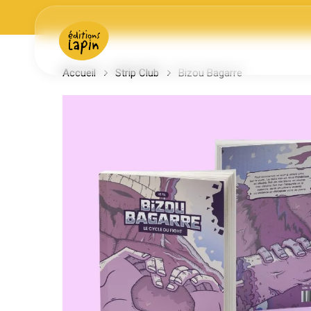
Skip
to
main
content
Accueil
Strip Club
Bizou Bagarre