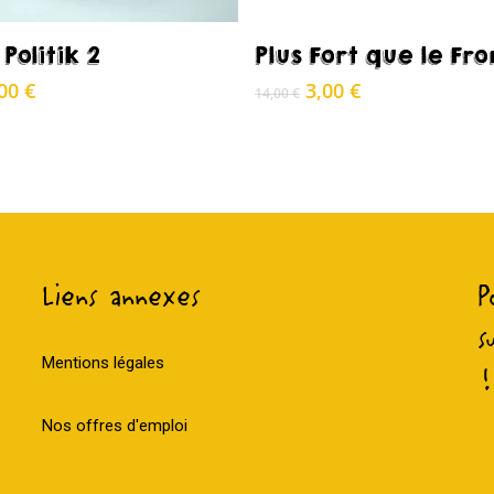
Acheter
Acheter
Politik 2
Plus Fort que le F
e
Le
Le
Le
,00
€
3,00
€
14,00
€
ix
prix
prix
prix
itial
actuel
initial
actuel
ait :
est :
était :
est :
,99 €.
3,00 €.
14,00 €.
3,00 €.
Liens annexes
P
s
Mentions légales
!
Nos offres d'emploi