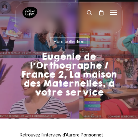
Skip
Menu
to
search
main
content
Hors collection
Eugénie de
l’Orthographe /
France 2, La maison
des Maternelles, à
votre service
Retrouvez l’interview d’Aurore Ponsonnet