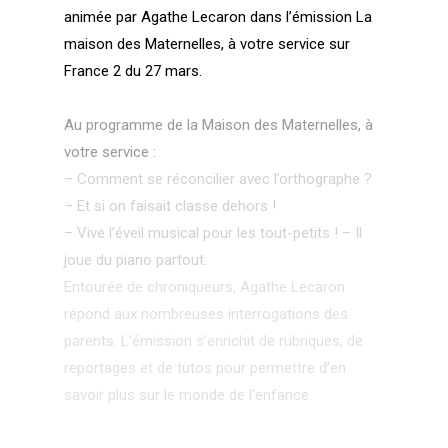
animée par Agathe Lecaron dans l’émission La
maison des Maternelles, à votre service sur
France 2 du 27 mars.
Au programme de la Maison des Maternelles, à
votre service :
– Comment se réconcilier avec l’orthographe ?
– Et si on faisait classe dehors !
– Vive l’éveil musical pour les tout-petits ! – Il
joue du piano partout.
Entourée de chroniqueurs, Agathe Lecaron
répond aux nombreuses interrogations des
parents. L’émission s’enrichit de rubriques, de
reportages et de tutos pour permettre d’en
savoir plus sur le monde de l’enfance.