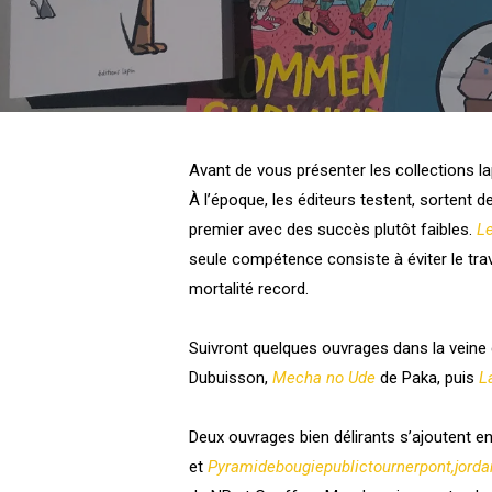
Avant de vous présenter les collections l
À l’époque, les éditeurs testent, sortent de
premier avec des succès plutôt faibles.
Le
seule compétence consiste à éviter le trav
mortalité record.
Suivront quelques ouvrages dans la veine
Dubuisson
,
Mecha no Ude
de Paka
, puis
L
Deux ouvrages bien délirants s’ajoutent e
et
Pyramidebougiepublictournerpont,jord