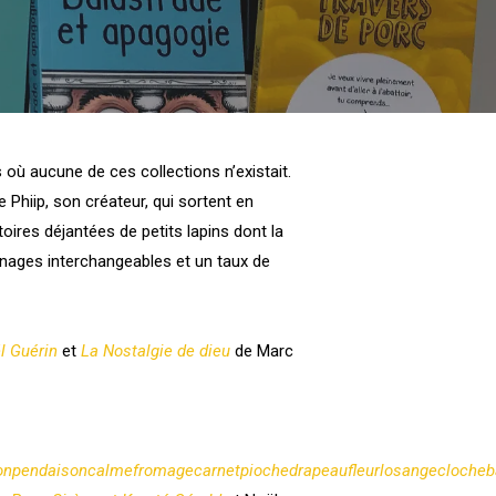
où aucune de ces collections n’existait.
de P
hiip
, son créateur, qui sortent en
oires déjantées de petits lapins dont la
onnages interchangeables et un taux de
l Guérin
et
La Nostalgie de dieu
de Marc
citronpendaisoncalmefromagecarnetpiochedrapeaufleurlosangecloch