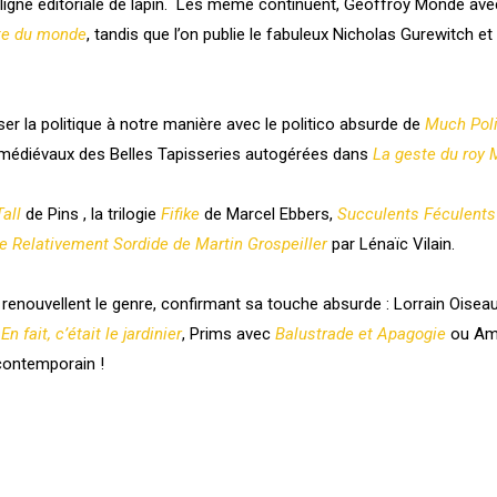
igne éditoriale de lapin.
Les même continuent, Geoffroy Monde av
nte du monde
, tandis que l’on publie le fabuleux Nicholas Gurewitch et
ser la politique à notre manière avec le politico absurde de
Much Poli
 médiévaux des Belles Tapisseries autogérées dans
La geste du roy 
Tall
de Pins
, la trilogie
Fifike
de Marcel Ebbers,
Succulents Féculents
e Relativement Sordide de Martin Grospeiller
par Lénaïc Vilain.
renouvellent le genre, confirmant sa touche absurde : Lorrain Oise
u
En fait, c’était le jardinier
, P
rims avec
Balustrade et Apagogie
ou A
contemporain !