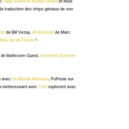
ec
Papa Sirène et Karaté Gérald
et Noël
 la traduction des strips géniaux de son
tik
de Bill Vezay,
Ab Absurdo
de Marc
Manu Ier de Fronce
!
de Bathroom Quest
,
Comment Survivre
au avec
Un Monde Normaux
,
PoPesie sur
mi
ininteressant
avec
Titre
explorent avec