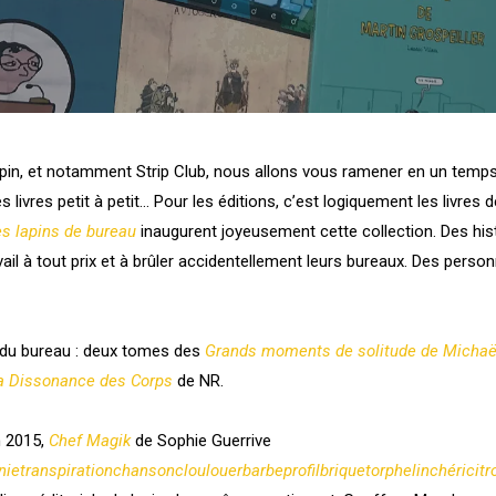
apin, et notamment Strip Club, nous allons vous ramener en un temps 
s livres petit à petit…
Pour les éditions, c’est logiquement les livres 
s lapins de bureau
inaugurent joyeusement cette collection. Des hist
ail à tout prix et à brûler accidentellement leurs bureaux. Des pers
 du bureau : deux tomes des
Grands moments de solitude de Michaë
a Dissonance des Corps
de NR.
n 2015,
Chef Magik
de Sophie Guerrive
anietranspirationchansoncloulouerbarbeprofilbriquetorphelinchéri