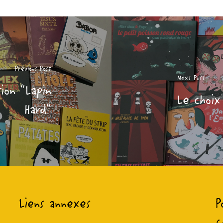
Previous Post
Next Post
tion "Lapin
Le choix
Hard"
Liens annexes
P
s