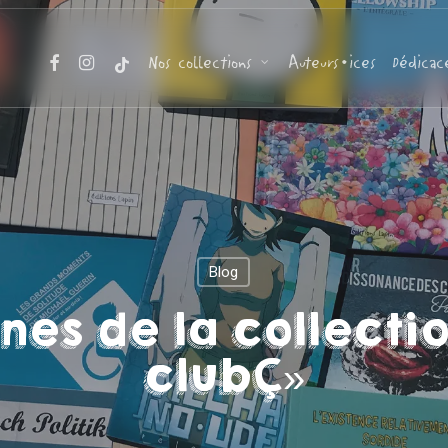
facebook
instagram
tiktok
Nos collections
Auteurs•ices
Dédicac
Blog
nes de la collecti
club »