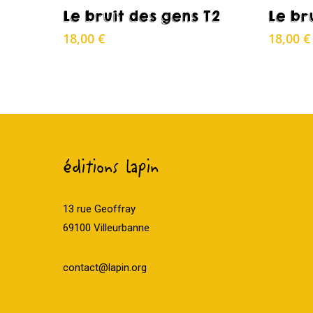
Acheter
Le bruit des gens T2
Le br
18,00
€
18,00
€
éditions lapin
13 rue Geoffray
69100 Villeurbanne
contact@lapin.org