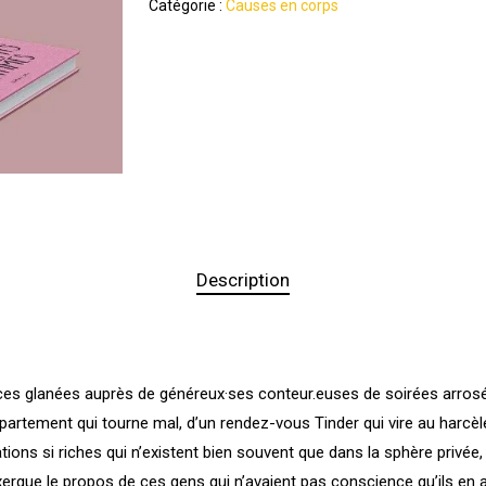
Catégorie :
Causes en corps
Description
s glanées auprès de généreux·ses conteur.euses de soirées arrosées
artement qui tourne mal, d’un rendez-vous Tinder qui vire au harcè
ns si riches qui n’existent bien souvent que dans la sphère privée, al
ergue le propos de ces gens qui n’avaient pas conscience qu’ils en a