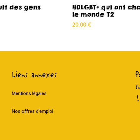
Acheter
Acheter
uit des gens
40LGBT+ qui ont ch
le monde T2
20,00
€
Liens annexes
P
s
Mentions légales
!
Nos offres d'emploi