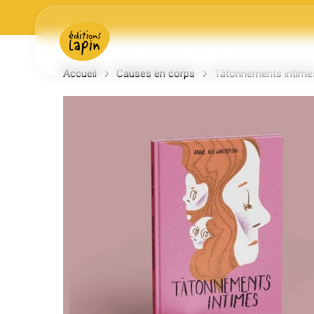
Skip
to
main
content
Accueil
Causes en corps
Tâtonnements intime