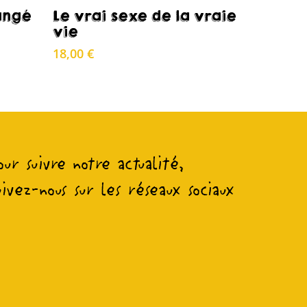
Acheter
angé
Le vrai sexe de la vraie
vie
18,00
€
our suivre notre actualité,
uivez-nous sur les réseaux sociaux