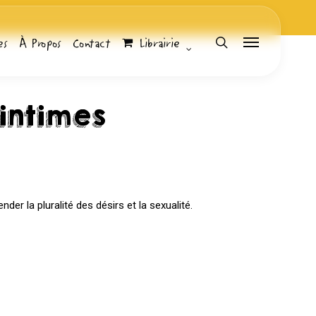
es
À Propos
Contact
Librairie
search
Menu
intimes
Librairie
Bubble Stream
r la pluralité des désirs et la sexualité.