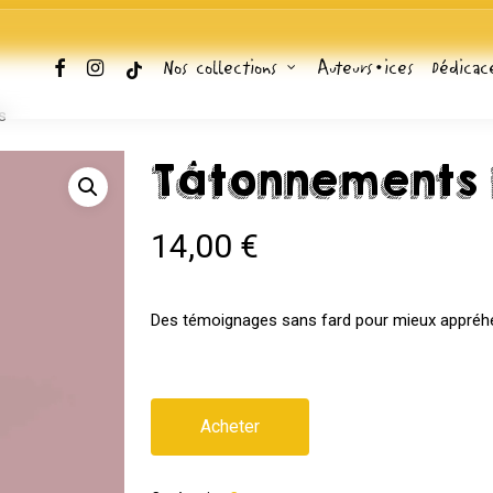
facebook
instagram
tiktok
Nos collections
Auteurs•ices
Dédicac
s
Tâtonnements 
14,00
€
Des témoignages sans fard pour mieux appréhende
Acheter