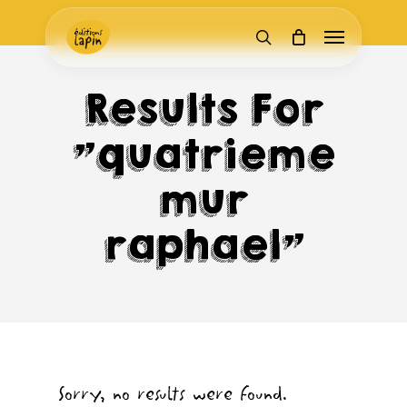
Skip
Menu
to
search
main
content
Results For
"quatrieme
mur
raphael"
Sorry, no results were found.