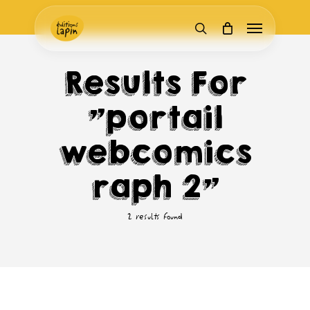
Skip
Menu
to
search
main
content
Results For
"portail
webcomics
raph 2"
2 results found